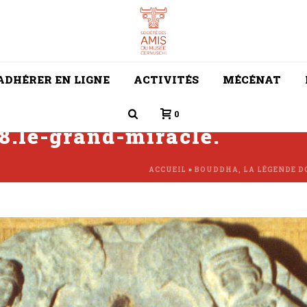
ADHÉRER EN LIGNE
ACTIVITÉS
MÉCÉNAT
0
.le-grand-miracle.
ACCUEIL
»
BOUDDHA, LA LÉGENDE D