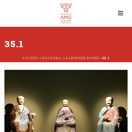
35.1
ACCUEIL
»
BOUDDHA, LA LÉGENDE DORÉE
»
35.1