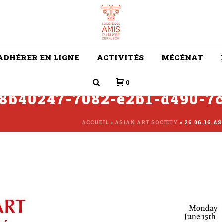
ADHÉRER EN LIGNE
ACTIVITÉS
MÉCÉNAT
0
.18b40247-7082-e2b1-d490-7
ACCUEIL
»
ASIAN ART SOCIETY
»
26.06.16.A