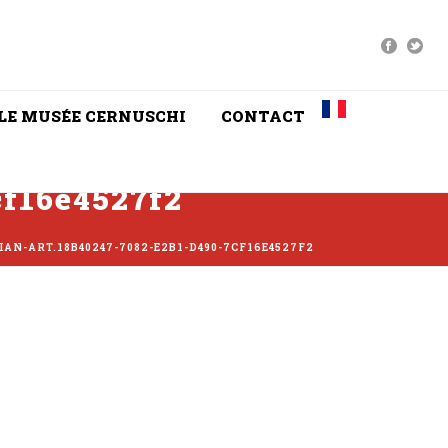
LE MUSÉE CERNUSCHI
CONTACT
cf16e4527f2
SIAN-ART.18B40247-7082-E2B1-D490-7CF16E4527F2