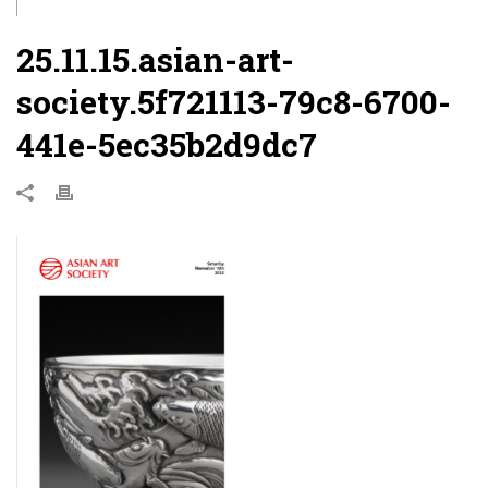
25.11.15.asian-art-
society.5f721113-79c8-6700-
441e-5ec35b2d9dc7