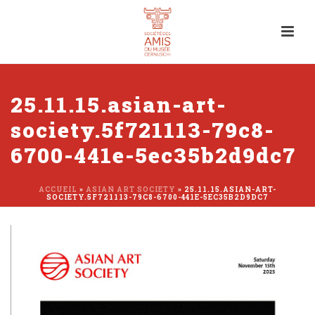
25.11.15.asian-art-
society.5f721113-79c8-
6700-441e-5ec35b2d9dc7
ACCUEIL
»
ASIAN ART SOCIETY
»
25.11.15.ASIAN-ART-
SOCIETY.5F721113-79C8-6700-441E-5EC35B2D9DC7