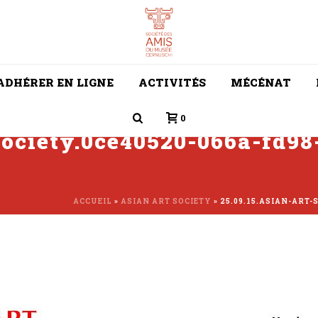
ADHÉRER EN LIGNE
ACTIVITÉS
MÉCÉNAT
0
society.0ce40520-066a-fd98
ACCUEIL
»
ASIAN ART SOCIETY
»
25.09.15.ASIAN-ART-