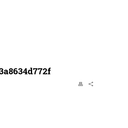
d3a8634d772f