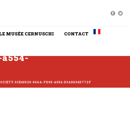
LE MUSÉE CERNUSCHI
CONTACT
-a554-
SOCIETY.0CE40520-066A-FD98-A554-D3A8634D772F