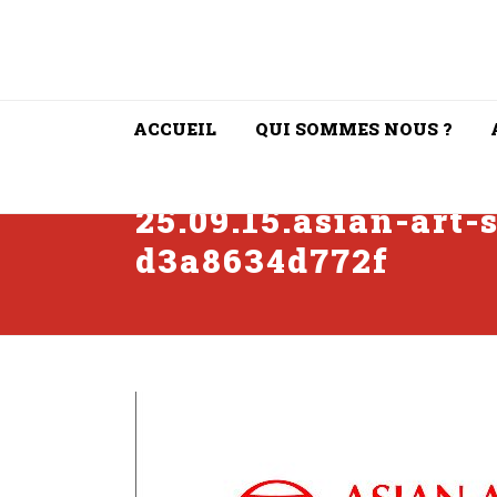
ACCUEIL
QUI SOMMES NOUS ?
25.09.15.asian-art-
d3a8634d772f