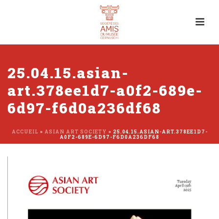
25.04.15.asian-
art.378ee1d7-a0f2-689e-
6d97-f6d0a236df68
ACCUEIL
»
ASIAN ART SOCIETY
»
25.04.15.ASIAN-ART.378EE1D7-
A0F2-689E-6D97-F6D0A236DF68