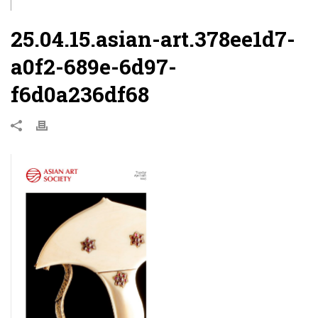
25.04.15.asian-art.378ee1d7-
a0f2-689e-6d97-
f6d0a236df68