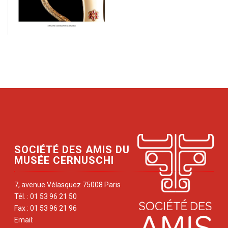
SOCIÉTÉ DES AMIS DU
MUSÉE CERNUSCHI
7, avenue Vélasquez 75008 Paris
Tél. : 01 53 96 21 50
Fax : 01 53 96 21 96
Email: