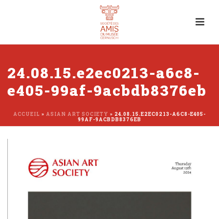
24.08.15.e2ec0213-a6c8-
e405-99af-9acbdb8376eb
ACCUEIL
»
ASIAN ART SOCIETY
»
24.08.15.E2EC0213-A6C8-E405-
99AF-9ACBDB8376EB