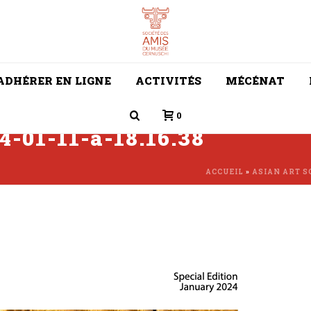
ADHÉRER EN LIGNE
ACTIVITÉS
MÉCÉNAT
0
4-01-11-a-18.16.38
ACCUEIL
»
ASIAN ART S