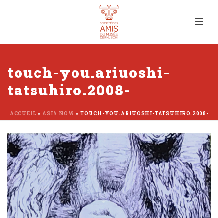
touch-you.ariuoshi-
tatsuhiro.2008-
ACCUEIL
»
ASIA NOW
»
TOUCH-YOU.ARIUOSHI-TATSUHIRO.2008-