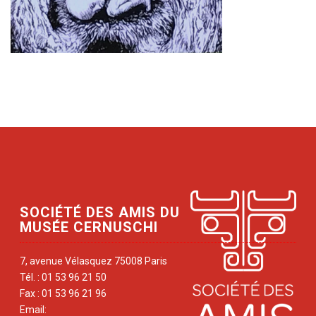
SOCIÉTÉ DES AMIS DU
MUSÉE CERNUSCHI
7, avenue Vélasquez 75008 Paris
Tél. : 01 53 96 21 50
Fax : 01 53 96 21 96
Email: