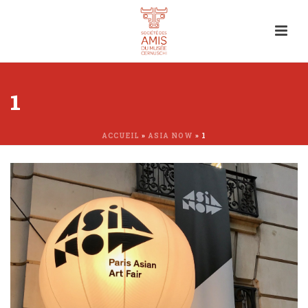
1
ACCUEIL
»
ASIA NOW
»
1