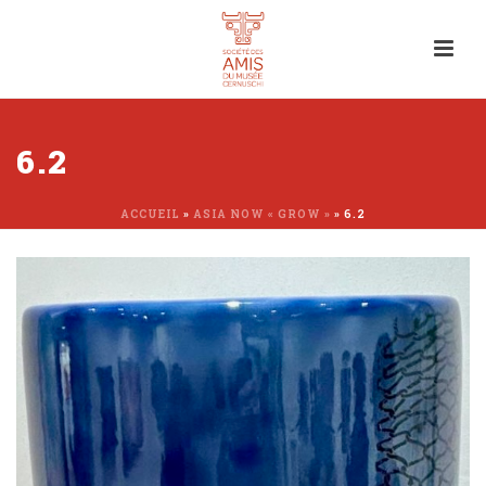
6.2
ACCUEIL
»
ASIA NOW « GROW »
»
6.2