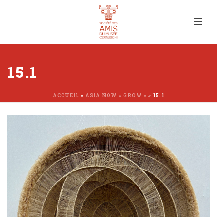
15.1
ACCUEIL
»
ASIA NOW « GROW »
»
15.1