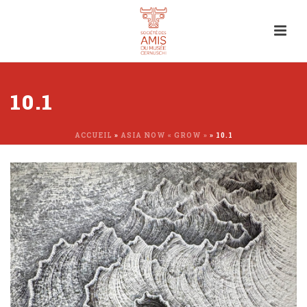
10.1
ACCUEIL
»
ASIA NOW « GROW »
»
10.1