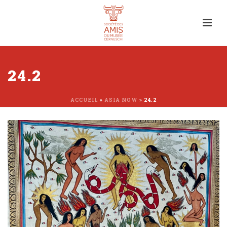
24.2
ACCUEIL
»
ASIA NOW
»
24.2