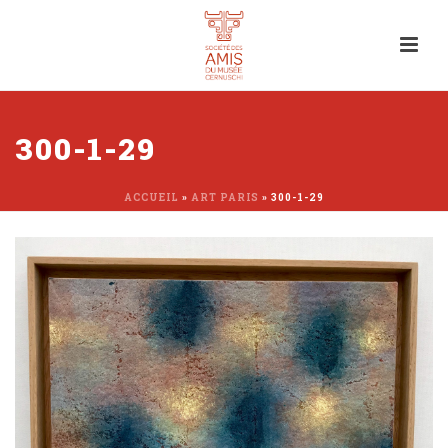
300-1-29
ACCUEIL
»
ART PARIS
»
300-1-29