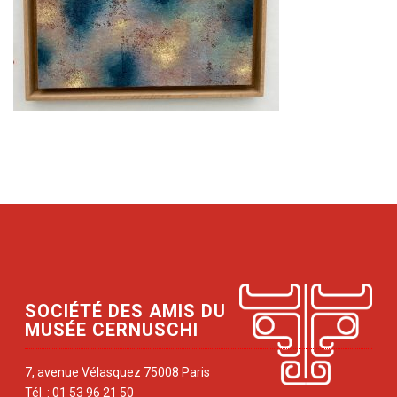
SOCIÉTÉ DES AMIS DU
MUSÉE CERNUSCHI
7, avenue Vélasquez 75008 Paris
Tél. : 01 53 96 21 50