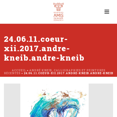
24.06.11.coeur-
xii.2017.andre-
kneib.andre-kneib
ACCUEIL
»
ANDRÉ KNEIB, CALLIGRAPHIES ET PEINTURES
RÉCENTES
»
24.06.11.COEUR-XII.2017.ANDRE-KNEIB.ANDRE-KNEIB