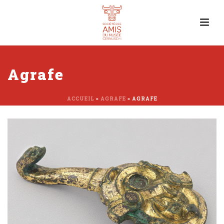
Agrafe
ACCUEIL
»
AGRAFE
»
AGRAFE