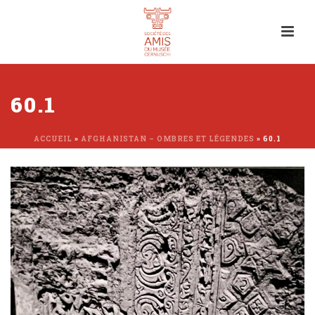
60.1
ACCUEIL
»
AFGHANISTAN – OMBRES ET LÉGENDES
»
60.1