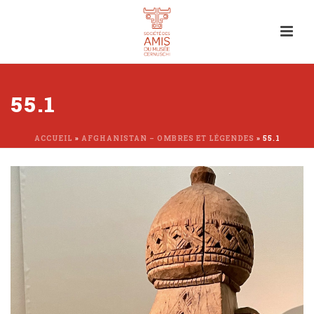
55.1
ACCUEIL
»
AFGHANISTAN – OMBRES ET LÉGENDES
»
55.1