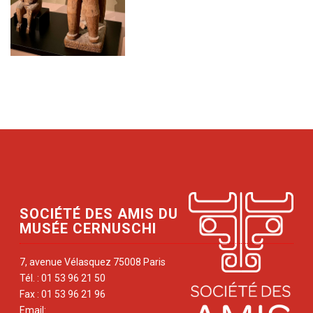
SOCIÉTÉ DES AMIS DU
MUSÉE CERNUSCHI
7, avenue Vélasquez 75008 Paris
Tél. : 01 53 96 21 50
Fax : 01 53 96 21 96
Email: