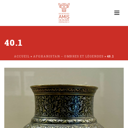
40.1
ACCUEIL
»
AFGHANISTAN – OMBRES ET LÉGENDES
»
40.1