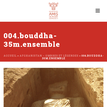
004.bouddha-
35m.ensemble
ACCUEIL
»
AFGHANISTAN – OMBRES ET LÉGENDES
»
004.BOUDDHA-
35M.ENSEMBLE