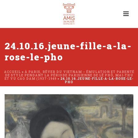
24.10.16.jeune-fille-a-la-
rose-le-pho
ACCUEIL
»
À PARIS, RÊVER DU VIETNAM – ÉMULATION ET PARENTÉ
DE STYLE PENDANT LA PÉRIODE PARISIENNE DE LÊ PHÔ, MAI-THU
ET VU CAO DAM (1937-1949
»
24.10.16.JEUNE-FILLE-A-LA-ROSE-LE-
PHO